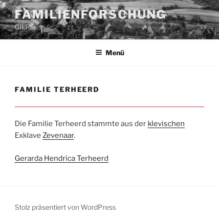
Zum
FAMILIENFORSCHUNG
Inhalt
GIERSE
springen
Menü
FAMILIE TERHEERD
Die Familie Terheerd stammte aus der
klevischen
Exklave
Zevenaar
.
Gerarda Hendrica Terheerd
Stolz präsentiert von WordPress