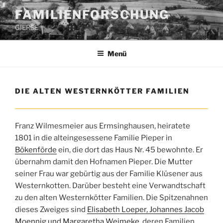
Zum
FAMILIENFORSCHUNG
Inhalt
GIERSE
springen
Menü
DIE ALTEN WESTERNKÖTTER FAMILIEN
Franz Wilmesmeier aus Ermsinghausen, heiratete
1801 in die alteingesessene Familie Pieper in
Bökenförde
ein, die dort das Haus Nr. 45 bewohnte. Er
übernahm damit den Hofnamen Pieper. Die Mutter
seiner Frau war gebürtig aus der Familie Klüsener aus
Westernkotten. Darüber besteht eine Verwandtschaft
zu den alten Westernkötter Familien. Die Spitzenahnen
dieses Zweiges sind
Elisabeth Loeper, Johannes Jacob
Moennig und Margaretha Weimeke
, deren Familien