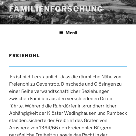
Zum
FAMILIENFORSCHUNG
Inhalt
GIERSE
springen
Menü
FREIENOHL
Es ist nicht erstaunlich, dass die räumliche Nähe von
Freienohl zu Oeventrop, Dinschede und Glösingen zu
einer Reihe verwandtschaftlicher Beziehungen
zwischen Familien aus den verschiedenen Orten
führte. Während die Ruhrdörfer in grundherrlicher
Abhängigkeit der Klöster Wedinghausen und Rumbeck
standen, sicherte der Freibrief des Grafen von
Arnsberg von 1364/66 den Freienohler Bürgern
persönliche Freiheit zu, sowie das Recht in der